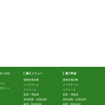
施工メニュー
施工料金
積り依頼
建物各種診断
建物各種診断
ーム
メンテナンス
メンテナンス
ポリシー
リフォーム
リフォーム
新築・増改築
新築・増改築
原状回復・定期清掃
原状回復・定期清掃
耐震・防犯対策
耐震・防犯対策