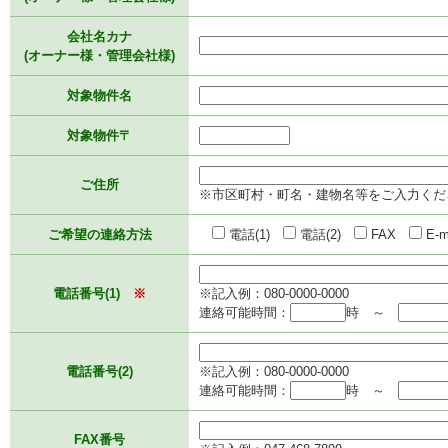
会社名カナ
(オーナー様・管理会社様)
対象物件名
対象物件〒
ご住所
※市区町村・町名・建物名等をご入力くだ
ご希望の連絡方法
電話(1)
電話(2)
FAX
E-m
電話番号(1)
※
※記入例：080-0000-0000
連絡可能時間：
時 ～
電話番号(2)
※記入例：080-0000-0000
連絡可能時間：
時 ～
FAX番号