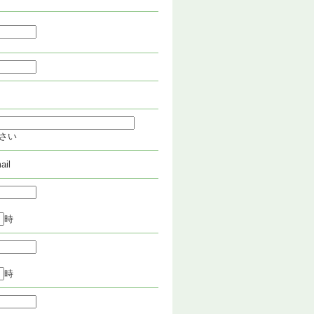
さい
ail
時
時