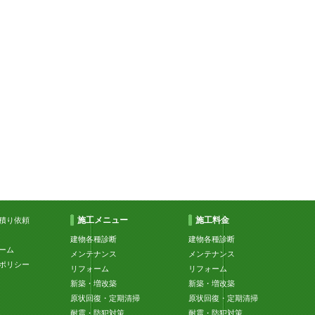
施工メニュー
施工料金
積り依頼
建物各種診断
建物各種診断
ーム
メンテナンス
メンテナンス
ポリシー
リフォーム
リフォーム
新築・増改築
新築・増改築
原状回復・定期清掃
原状回復・定期清掃
耐震・防犯対策
耐震・防犯対策