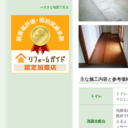
>>大きな地図で見る
主な施工内容と参考価
トイレ
トイレ
りとし
洗面化
既存で
洗面化粧台
えるよ
ッサー